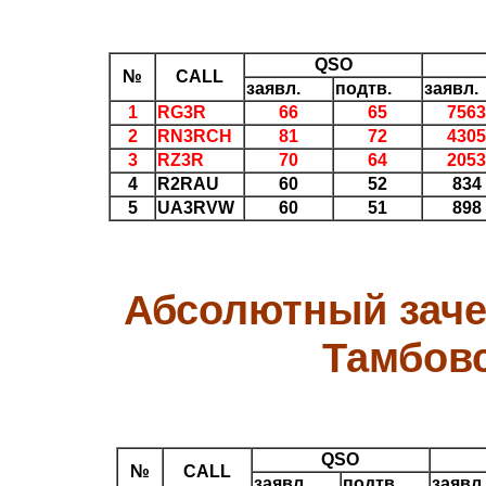
QSO
№
CALL
заявл.
подтв.
заявл.
1
RG3R
66
65
7563
2
RN3RCH
81
72
4305
3
RZ3R
70
64
2053
4
R2RAU
60
52
834
5
UA3RVW
60
51
898
Абсолютный заче
Тамбовс
QSO
№
CALL
заявл.
подтв.
заявл.