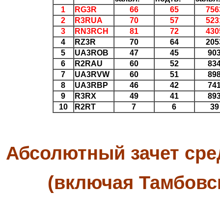
1
RG3R
66
65
756
2
R3RUA
70
57
523
3
RN3RCH
81
72
430
4
RZ3R
70
64
205
5
UA3ROB
47
45
90
6
R2RAU
60
52
83
7
UA3RVW
60
51
89
8
UA3RBP
46
42
74
9
R3RX
49
41
89
10
R2RT
7
6
39
Абсолютный зачет сре
(включая Тамбовск