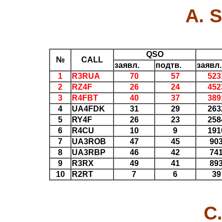
A. 
QSO
№
CALL
заявл.
подтв.
заявл.
1
R3RUA
70
57
523
2
RZ4F
26
24
452
3
R4FBT
40
37
389
4
UA4FDK
31
29
263
5
RY4F
26
23
258
6
R4CU
10
9
191
7
UA3ROB
47
45
90
8
UA3RBP
46
42
74
9
R3RX
49
41
89
10
R2RT
7
6
39
C