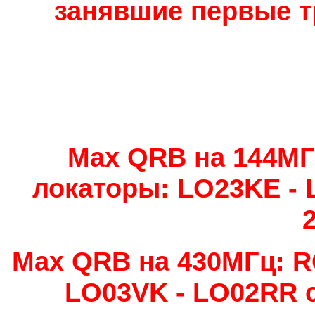
занявшие первые т
Max QRB на 144МГ
локаторы: LO23KE - 
Max QRB на 430МГц: R
LO03VK - LO02RR с