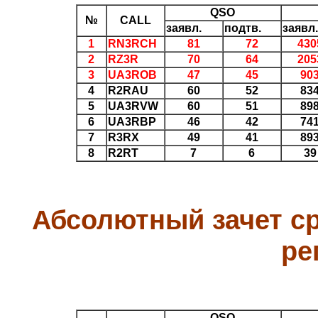
QSO
№
CALL
заявл.
подтв.
заявл.
1
RN3RCH
81
72
430
2
RZ3R
70
64
205
3
UA3ROB
47
45
90
4
R2RAU
60
52
83
5
UA3RVW
60
51
89
6
UA3RBP
46
42
74
7
R3RX
49
41
89
8
R2RT
7
6
39
Абсолютный зачет ср
ре
QSO