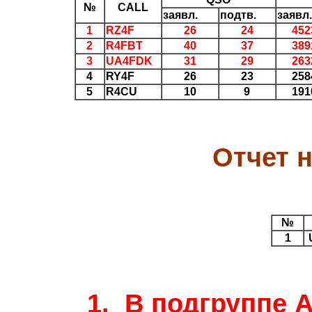
№
CALL
заявл.
подтв.
заявл.
1
RZ4F
26
24
452
2
R4FBT
40
37
389
3
UA4FDK
31
29
263
4
RY4F
26
23
258
5
R4CU
10
9
191
Отчет 
№
1
1. В подгруппе 