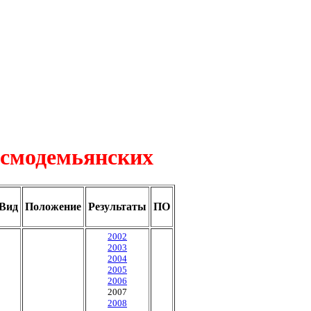
осмодемьянских
Вид
Положение
Результаты
ПО
2002
2003
2004
2005
2006
2007
2008