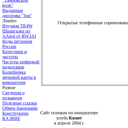
"Тамбовский
волк"
Выданные
дипломы "Зоя"
Ликбез
Открытые телефонные соревновани
Изучаем TR4W
Шпаргалка по
AAtest от RW3AI
Коды регионов
России
Категории и
частоты
Частоты цифровой
радиосвязи
Калибровка
звуковой карты в
компьютере
Разное
Сведения о
позывном
Полезные ссылки
Обмен баннерами
Сайт основан по инициативе
Конструкции
клуба
Квант
RA3RBE
в апреле 2004 г.