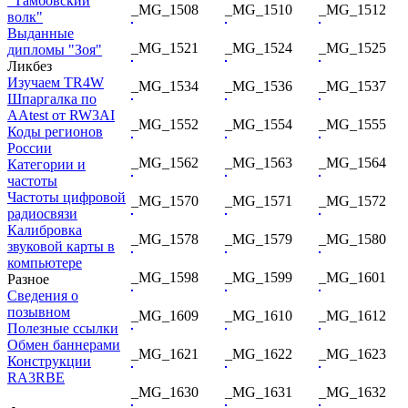
"Тамбовский
_MG_1508
_MG_1510
_MG_1512
волк"
Выданные
_MG_1521
_MG_1524
_MG_1525
дипломы "Зоя"
Ликбез
Изучаем TR4W
_MG_1534
_MG_1536
_MG_1537
Шпаргалка по
AAtest от RW3AI
_MG_1552
_MG_1554
_MG_1555
Коды регионов
России
_MG_1562
_MG_1563
_MG_1564
Категории и
частоты
Частоты цифровой
_MG_1570
_MG_1571
_MG_1572
радиосвязи
Калибровка
_MG_1578
_MG_1579
_MG_1580
звуковой карты в
компьютере
_MG_1598
_MG_1599
_MG_1601
Разное
Сведения о
позывном
_MG_1609
_MG_1610
_MG_1612
Полезные ссылки
Обмен баннерами
_MG_1621
_MG_1622
_MG_1623
Конструкции
RA3RBE
_MG_1630
_MG_1631
_MG_1632