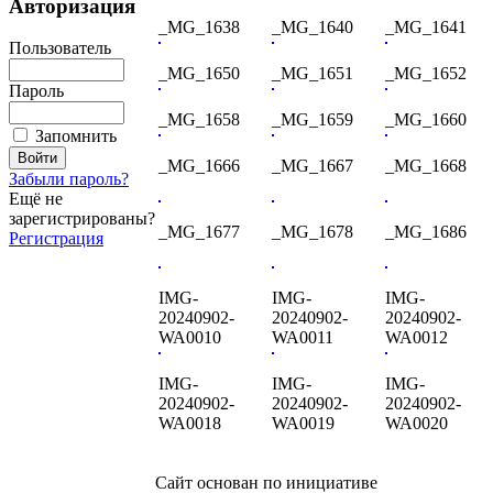
Авторизация
_MG_1638
_MG_1640
_MG_1641
Пользователь
_MG_1650
_MG_1651
_MG_1652
Пароль
_MG_1658
_MG_1659
_MG_1660
Запомнить
_MG_1666
_MG_1667
_MG_1668
Забыли пароль?
Ещё не
зарегистрированы?
_MG_1677
_MG_1678
_MG_1686
Регистрация
IMG-
IMG-
IMG-
20240902-
20240902-
20240902-
WA0010
WA0011
WA0012
IMG-
IMG-
IMG-
20240902-
20240902-
20240902-
WA0018
WA0019
WA0020
Сайт основан по инициативе