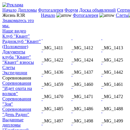
Начало
Дипломы
Фотогалерея
Форум
Доска объявлений
Серти
Жизнь R3R
Начало
Фотогалерея
Слеты
Знакомьтесь это
мы.
Наше видео
Клуб "Квант"
Радиоклуб "Квант"
(Положение)
_MG_1411
_MG_1412
_MG_1413
Документы
клуба "Квант"
_MG_1422
_MG_1424
_MG_1425
"Квант" взносы
Слеты
_MG_1436
_MG_1437
_MG_1442
Экспедиции
Соревнования
Соревнования
_MG_1459
_MG_1460
_MG_1461
"Идет охота на
волков"
_MG_1470
_MG_1471
_MG_1472
Соревнования
"Зоя"
_MG_1485
_MG_1486
_MG_1488
Соревнования
"День Радио"
Выданные
_MG_1497
_MG_1498
_MG_1499
дипломы